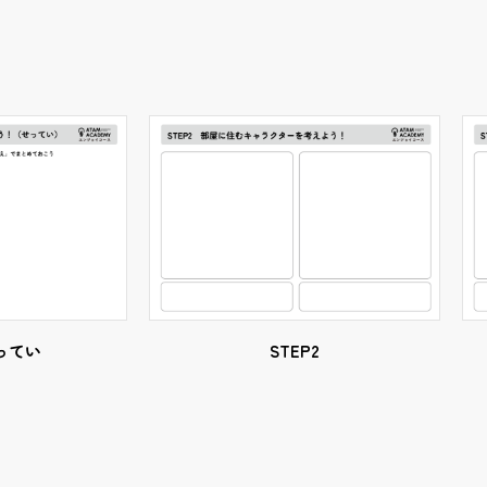
せってい
STEP2