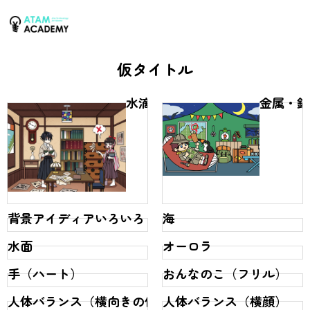
仮タイトル
水滴
金属・鉄
背景アイディアいろいろ
海
水面
オーロラ
手（ハート）
おんなのこ（フリル）
人体バランス（横向きの体）
人体バランス（横顔）