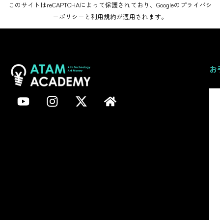
このサイトはreCAPTCHAによって保護されており、Googleの
プライバシ
ーポリシー
と
利用規約
が適用されます。
お