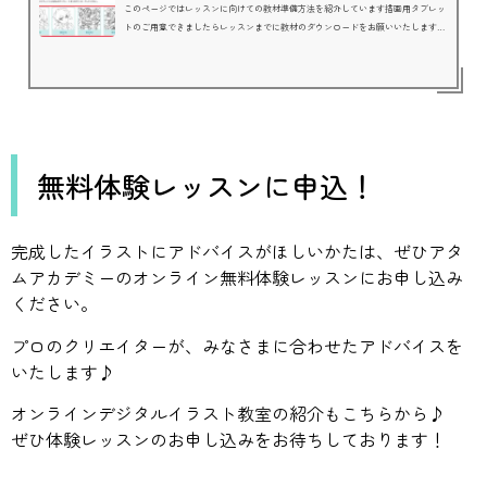
このページではレッスンに向けての教材準備方法を紹介しています描画用タブレッ
トのご用意できましたらレッスンまでに教材のダウンロードをお願いいたします。
教材の保存方法※iPadを想定したご案内です。ダウンロードしたいワークシートを
決めたら、以下の手順でダウンロードします。 Safari ブラウザ Chromeブラウ
ザ 画像を選択すると、画像が画面上に大きく表示されるので、その画像を長押し
してください。長押し後、表示されたメニューの「”写真”に保存」を選択します。
（お使いの端末のバージョンによって「”写真”に追加」...
無料体験レッスンに申込！
完成したイラストにアドバイスがほしいかたは、ぜひアタ
ムアカデミーのオンライン無料体験レッスンにお申し込み
ください。
プロのクリエイターが、みなさまに合わせたアドバイスを
いたします♪
オンラインデジタルイラスト教室の紹介もこちらから♪
ぜひ体験レッスンのお申し込みをお待ちしております！